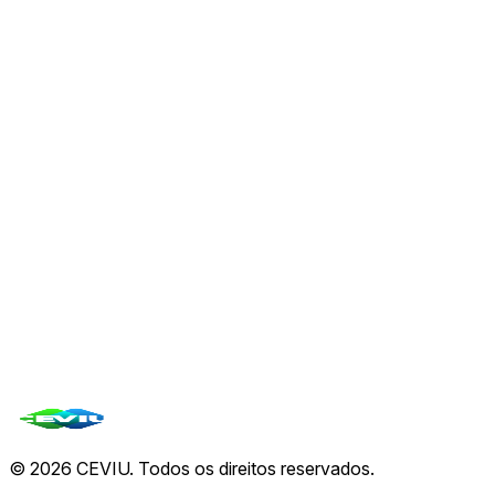
CLARITY Act: Andreessen e Dixon defendem
marco regulatório para ativos digitais nos EUA
06 de ago.
💳
Visa fortifica combate à fraude com aquisição
bilionária da BioCatch
06 de ago.
🏦
Wells Fargo Inova com Depósitos Tokenizados
para Clientes Corporativos
06 de ago.
Ver todas de
CEVIU Fintech
→
Todas as notícias
©
2026
CEVIU. Todos os direitos reservados.