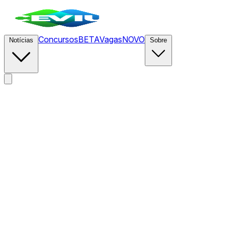
Concursos
BETA
Vagas
NOVO
Notícias
Sobre
News
/
CEVIU Fintech
/
Binance alerta que clientes europeus
podem ser afetados após retirar pedido de licença na
Grécia