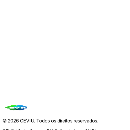
07 de ago.
🚨
Alerta da UE: Golpes cripto se intensificam com
falsificação de identidades regulatórias e
aproveitam o MiCA
07 de ago.
📈
Coinbase Expande Horário de Negociação de
Ações dos EUA no Reino Unido em Estratégia
Abrangente
07 de ago.
Ver todas de
CEVIU Cripto
→
Todas as notícias
©
2026
CEVIU. Todos os direitos reservados.