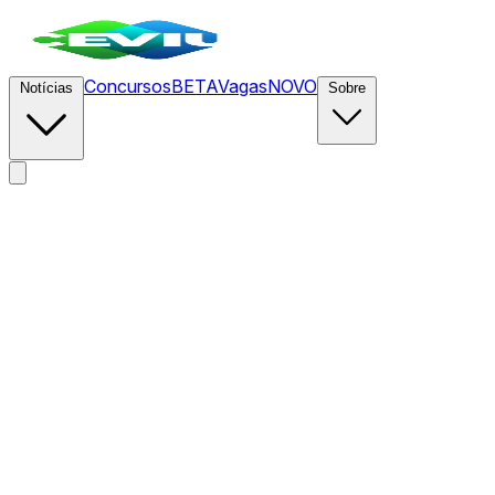
Concursos
BETA
Vagas
NOVO
Notícias
Sobre
News
/
CEVIU Cripto
/
CIO da Bitwise afirma que GENIUS Act
ajudou a liberar captações de cripto