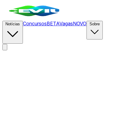
Concursos
BETA
Vagas
NOVO
Notícias
Sobre
News
/
CEVIU Cripto
/
Por que tokens de IA estão subindo n