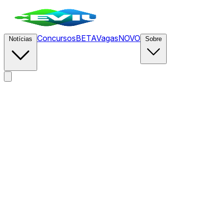
Concursos
BETA
Vagas
NOVO
Notícias
Sobre
News
/
CEVIU IA
/
UE ordena que Meta pare de bloquear chatb