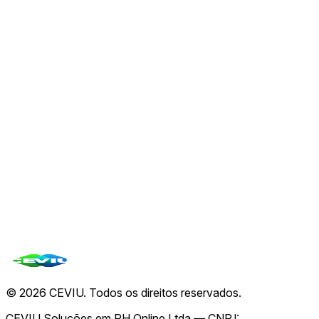
06 de ago.
🛡️
A Segurança da IA Redefinida: Conheça o Modelo
de Acesso a Agentes (AAM) para Empresas
06 de ago.
🌐
Demis Hassabis assume presidência da Google
DeepMind em meio à saída de Jeff Dean e queda
das ações da Alphabet
06 de ago.
Ver todas de
CEVIU IA
→
Todas as notícias
©
2026
CEVIU. Todos os direitos reservados.
CEVIU Soluções em RH Online Ltda — CNPJ: