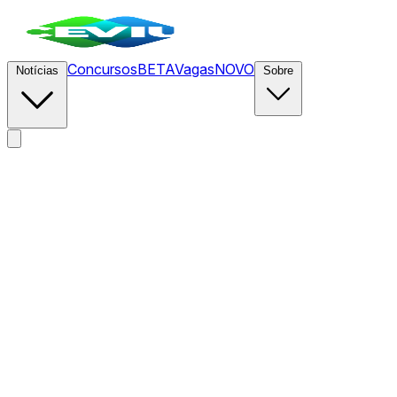
Concursos
BETA
Vagas
NOVO
Notícias
Sobre
News
/
CEVIU IA
/
Cursor Origin: plataforma Git nativa para
agentes de IA entra na disputa com GitHub