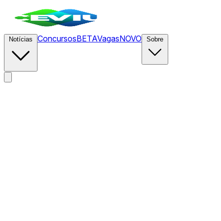
Concursos
BETA
Vagas
NOVO
Notícias
Sobre
News
/
CEVIU Dados
/
Influência Estratégica de linger.ms no
Desempenho do Apache Kafka