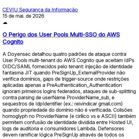
CEVIU Segurança da Informação
15 de mai. de 2026
☁
O Perigo dos User Pools Multi-SSO do AWS
Cognito
A Doyensec detalhou quatro padrões de ataque contra
User Pools multi-tenant do AWS Cognito que aceitam IdPs
OIDC/SAML fornecidos pelo tenant: injeção de identidade
fantasma JIT quando PreSignUp_ExternalProvider não
verifica domínios, gaps de trigger-source onde restrições
aplicadas apenas a PreAuthentication_Authentication
ignoram primeiros logins federados, ataques de sub-splitting
contra parsing de userName ProviderName_sub, e
sequestros de IdpIdentifier (ex.: reivindicar gmail.com)
quando propriedade do domínio não é verificada. Colisões
homoglyph no ProviderName (е cirílico vs e ASCII) também
permitem confusão de identidade dividida entre Hosted UI,
logs de auditoria e consumidores Lambda. Defensores
devem ramificar lógica PreSignUp através de todos os