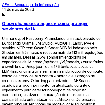
CEVIU Segurança da Informação
14 de mai. de 2026
🤖
O que são esses ataques e como proteger
servidores de IA
Um honeypot Raspberry Pi simulando um stack privado de
IA rodando Ollama, LM Studio, AutoGPT, LangServe e
servidor MCP com Qwen3-Coder 30B foi indexado pelo
Shodan em três horas e recebeu mais de 113 mil requisições
em um mês. Dessas, 23% sondaram endpoints de
capacidade de IA como /api/tags, /v1/models, /.cursor/rules
e /.well-known/mcp.json, com 175 tentativas ativas de
LLM-hijacking na última semana visando roubo de compute,
abuso de proxy de API contra Anthropic e extração de
credenciais .env. O tooling padronizado LLM-Scanner
usado para reconhecimento foi atualizado durante o
experimento para detectar honeypots de resposta
automática, sinalizando maturação do ecossistema
compartilhado entre atacantes LLMjacking. Defensores
devem vincular servidores de modelo local ao localhost,