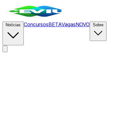
Concursos
BETA
Vagas
NOVO
Notícias
Sobre
News
/
CEVIU Segurança da Informação
/
ICO multa South
Staffs Water em £964 mil após vazamento causado pelo
Cl0p