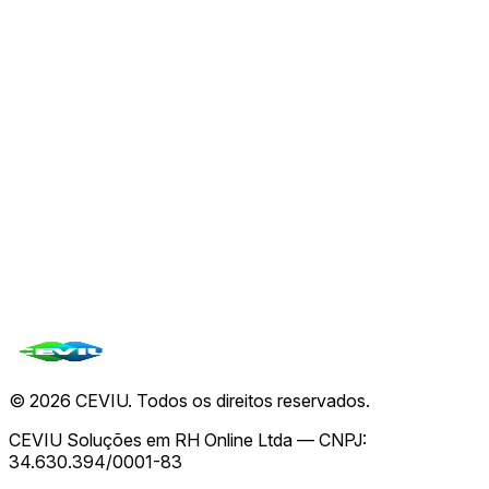
07 de ago.
🚨
Alerta Crítico: Mais de 4.400 PLCs Rockwell
Expostos na Internet
07 de ago.
🚨
Nova ameaça de hardware ignora defesas contra
Spectre v2 e expõe senhas Linux
07 de ago.
Ver todas de
CEVIU Segurança da Informação
→
Todas as notícias
©
2026
CEVIU. Todos os direitos reservados.
CEVIU Soluções em RH Online Ltda — CNPJ:
34.630.394/0001-83