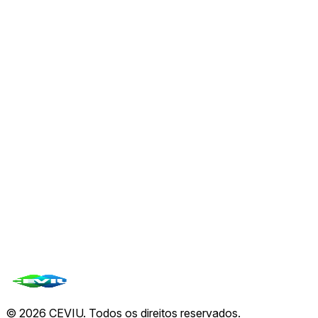
Tesla e SpaceX Anunciam Megafábrica de Chips
'Terafab' no Texas com Investimento Bilionário
07 de ago.
🤖
Agent Plugins lança padrão para modularidade em
agentes de IA
07 de ago.
🤖
OpenAI Prepara Lançamento de Dispositivo de
Hardware com Foco em IA
07 de ago.
Ver todas de
CEVIU
→
Todas as notícias
©
2026
CEVIU. Todos os direitos reservados.