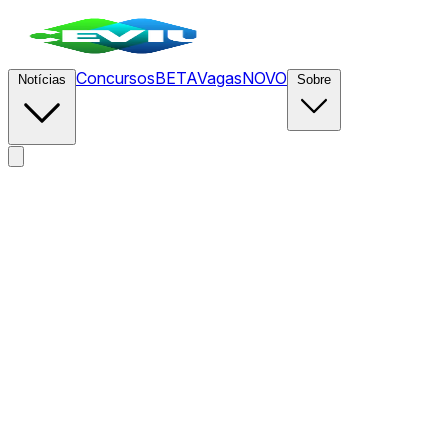
Concursos
BETA
Vagas
NOVO
Notícias
Sobre
News
/
CEVIU
/
Nova Lei da UE Exige Câmeras de
Monitoramento em Todos os Carros: Privacidade em Xeque