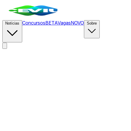
Concursos
BETA
Vagas
NOVO
Notícias
Sobre
News
/
CEVIU
/
SpaceX lança satélite BOHR com ineditismo nu