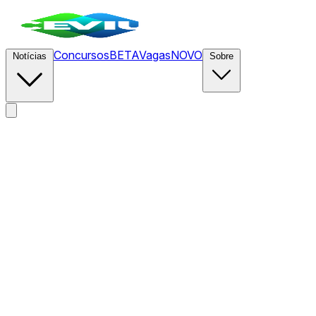
Concursos
BETA
Vagas
NOVO
Notícias
Sobre
News
/
CEVIU
/
Cybercab da Tesla Chega com Hardware
FSD Reforçado para Autonomia Nível 4