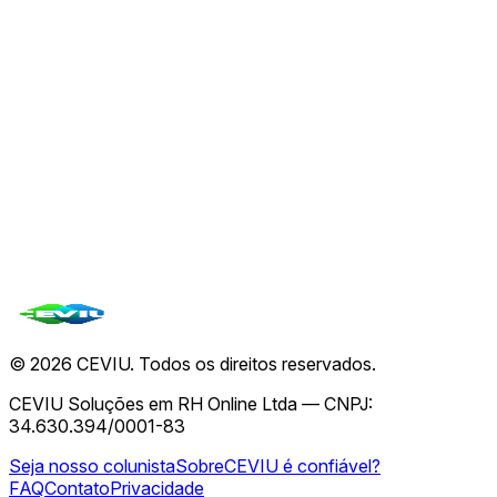
Agent Plugins lança padrão para modularidade em
agentes de IA
07 de ago.
🤖
OpenAI Prepara Lançamento de Dispositivo de
Hardware com Foco em IA
07 de ago.
Ver todas de
CEVIU
→
Todas as notícias
©
2026
CEVIU. Todos os direitos reservados.
CEVIU Soluções em RH Online Ltda — CNPJ:
34.630.394/0001-83
Seja nosso colunista
Sobre
CEVIU é confiável?
FAQ
Contato
Privacidade