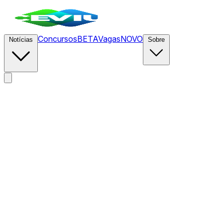
Concursos
BETA
Vagas
NOVO
Notícias
Sobre
News
/
CEVIU Segurança da Informação
/
Agência de
Inteligência Canadense Atua Contra Cibercrime e Ameaças
Digitais