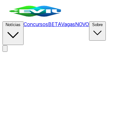
Concursos
BETA
Vagas
NOVO
Notícias
Sobre
News
/
CEVIU IA
/
OpenAI Libera GPT-Realtime-2.1-mini com 