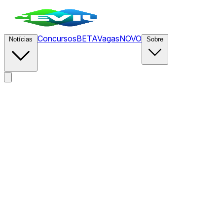
Concursos
BETA
Vagas
NOVO
Notícias
Sobre
News
/
CEVIU IA
/
Chefe de IA da Meta Fala Sobre Guerra de