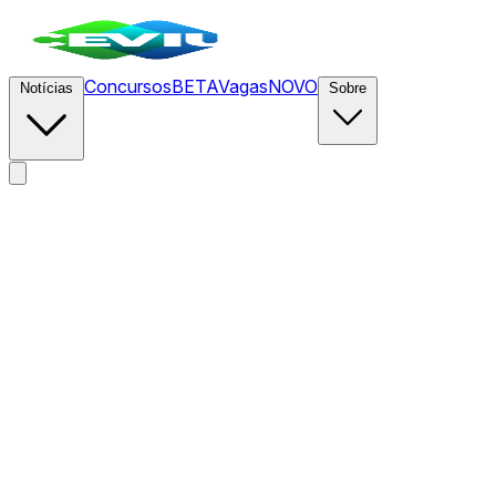
Concursos
BETA
Vagas
NOVO
Notícias
Sobre
News
/
CEVIU Hardware
/
Apple M5: o que se sabe sobre o d