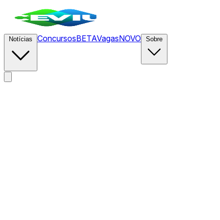
Concursos
BETA
Vagas
NOVO
Notícias
Sobre
News
/
CEVIU Fintech
/
Google é condenado na Suécia a pagar