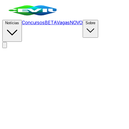
Concursos
BETA
Vagas
NOVO
Notícias
Sobre
News
/
CEVIU Dados
/
Como criar uma alternativa própria e 