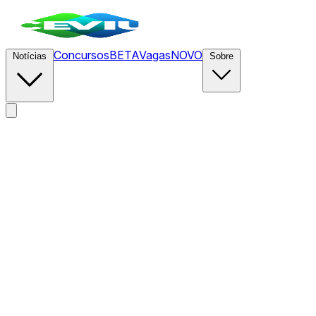
Concursos
BETA
Vagas
NOVO
Notícias
Sobre
News
/
CEVIU Dados
/
Build Completo de Pipeline ETL de
Ponta a Ponta na AWS