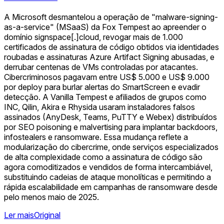
A Microsoft desmantelou a operação de "malware-signing-
as-a-service" (MSaaS) da Fox Tempest ao apreender o
domínio signspace[.]cloud, revogar mais de 1.000
certificados de assinatura de código obtidos via identidades
roubadas e assinaturas Azure Artifact Signing abusadas, e
derrubar centenas de VMs controladas por atacantes.
Cibercriminosos pagavam entre US$ 5.000 e US$ 9.000
por deploy para burlar alertas do SmartScreen e evadir
detecção. A Vanilla Tempest e afiliados de grupos como
INC, Qilin, Akira e Rhysida usaram instaladores falsos
assinados (AnyDesk, Teams, PuTTY e Webex) distribuídos
por SEO poisoning e malvertising para implantar backdoors,
infostealers e ransomware. Essa mudança reflete a
modularização do cibercrime, onde serviços especializados
de alta complexidade como a assinatura de código são
agora comoditizados e vendidos de forma intercambiável,
substituindo cadeias de ataque monolíticas e permitindo a
rápida escalabilidade em campanhas de ransomware desde
pelo menos maio de 2025.
Ler mais
Original