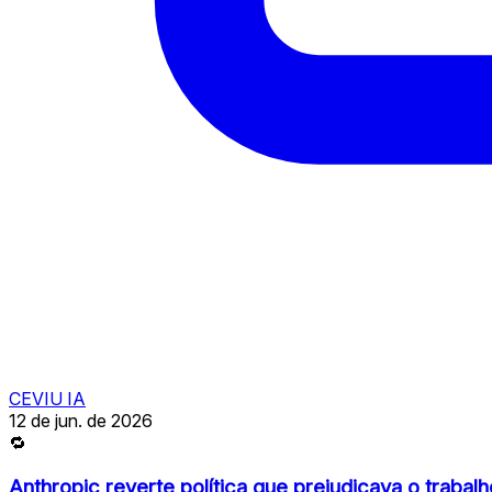
CEVIU IA
12 de jun. de 2026
🔁
Anthropic reverte política que prejudicava o traba