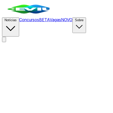
Concursos
BETA
Vagas
NOVO
Notícias
Sobre
News
/
CEVIU
/
Netflix contrata para estúdio experimental de
animação 'INKubator' com IA