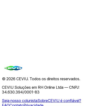
☀️
Novas imagens solares do Inouye Telescope
revelam detalhes inéditos da superfície
06 de ago.
🥶
O Dilema dos Pesos Congelados: O Freio no
Aprendizado Contínuo de Modelos de IA
06 de ago.
Ver todas de
CEVIU
→
Todas as notícias
©
2026
CEVIU. Todos os direitos reservados.
CEVIU Soluções em RH Online Ltda — CNPJ:
34.630.394/0001-83
Seja nosso colunista
Sobre
CEVIU é confiável?
FAQ
Contato
Privacidade