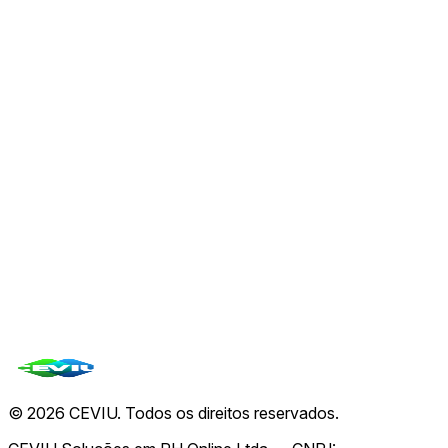
Priorizando Experiência do Desenvolvedor e
Performance
07 de ago.
🤖
Padrão Aberto Agent Plugins Surge para Unificar
a Integração de Agentes de IA
07 de ago.
🤖
A ascensão da IA e o retorno ao desenvolvimento
tradicional desafiam plataformas No-Code
07 de ago.
Ver todas de
CEVIU Web Dev
→
Todas as notícias
©
2026
CEVIU. Todos os direitos reservados.