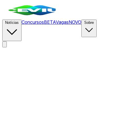
Concursos
BETA
Vagas
NOVO
Notícias
Sobre
News
/
CEVIU Web Dev
/
O real objetivo do code review:
identificar códigos difíceis de manter