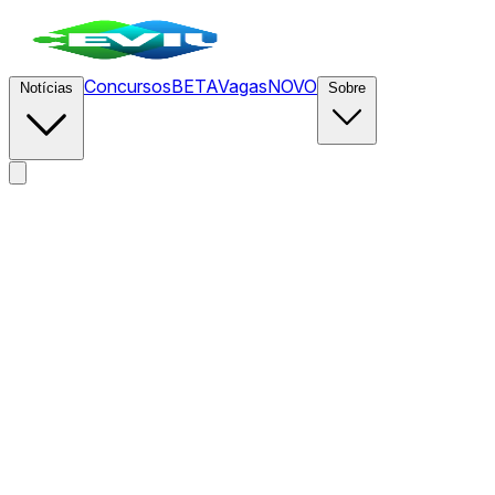
Concursos
BETA
Vagas
NOVO
Notícias
Sobre
News
/
CEVIU Web Dev
/
Anthropic adota novos filtros de seg