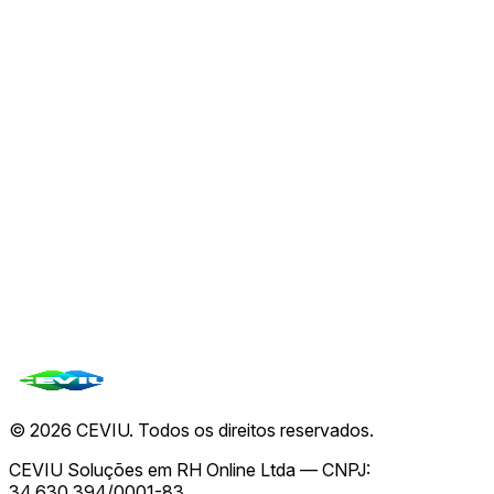
07 de ago.
🇨🇳
China Inicia Análise de Cibersegurança em
Produtos da Palo Alto Networks
07 de ago.
🤖
Google Assistant será desativado em Android e
Wear OS a partir de setembro, com foco no
Gemini
07 de ago.
Ver todas de
CEVIU TI
→
Todas as notícias
©
2026
CEVIU. Todos os direitos reservados.
CEVIU Soluções em RH Online Ltda — CNPJ:
34.630.394/0001-83