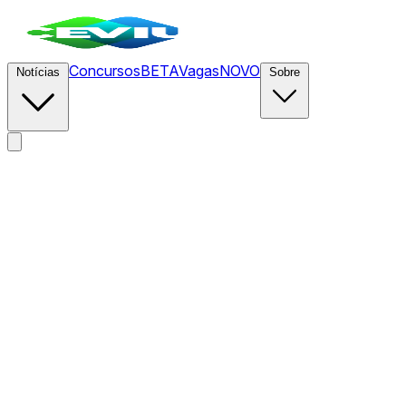
Concursos
BETA
Vagas
NOVO
Notícias
Sobre
News
/
CEVIU TI
/
O Servidor MCP da AWS agora está
geralmente disponível