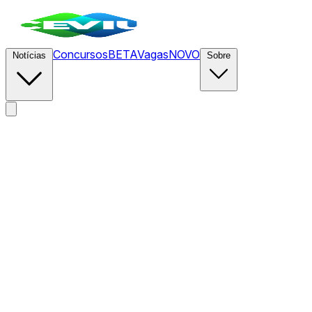
Concursos
BETA
Vagas
NOVO
Notícias
Sobre
News
/
CEVIU Segurança da Informação
/
Medtronic alerta
para possível roubo de dados de pacientes de marcapassos