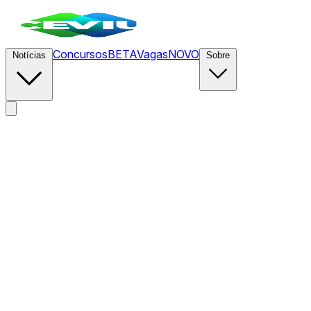
Concursos
BETA
Vagas
NOVO
Notícias
Sobre
News
/
CEVIU IA
/
Engenharia de Harness: A Arquitetura por 