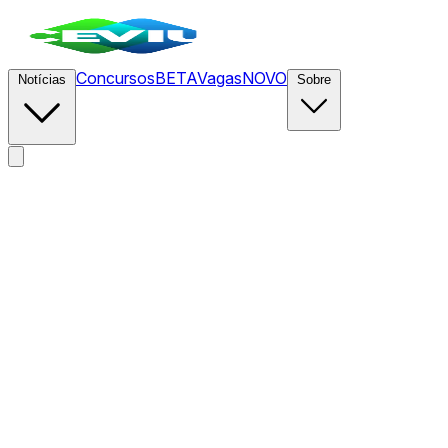
Concursos
BETA
Vagas
NOVO
Notícias
Sobre
News
/
CEVIU IA
/
Anthropic reativa modelos Fable 5 e
Mythos 5 do Claude com novas regras de acesso