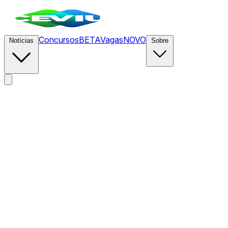
Concursos
BETA
Vagas
NOVO
Notícias
Sobre
News
/
CEVIU Gestão de Produtos
/
Como automatizar
minhas tarefas diárias me transformou em um líder melhor