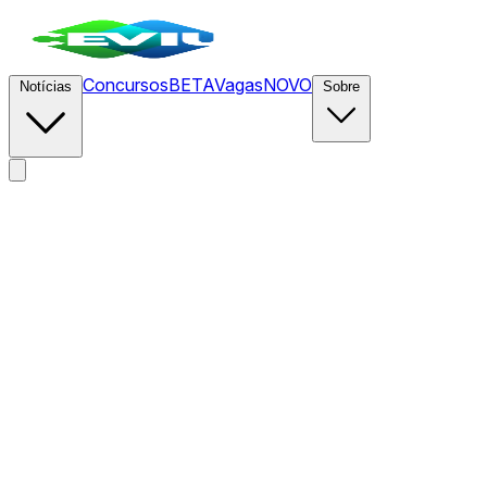
Concursos
BETA
Vagas
NOVO
Notícias
Sobre
News
/
CEVIU Fintech
/
Gigantes bancários dos EUA
negociam compra de rede de débito da Fiserv em
movimento estratégico