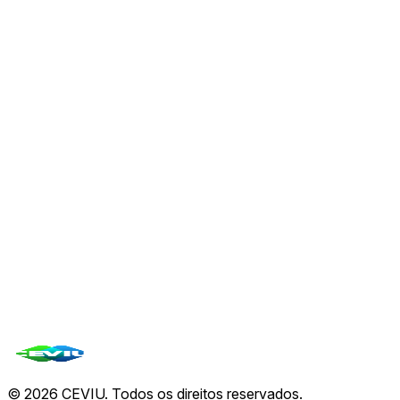
CLARITY Act: Andreessen e Dixon defendem
marco regulatório para ativos digitais nos EUA
06 de ago.
💳
Visa fortifica combate à fraude com aquisição
bilionária da BioCatch
06 de ago.
🏦
Wells Fargo Inova com Depósitos Tokenizados
para Clientes Corporativos
06 de ago.
Ver todas de
CEVIU Fintech
→
Todas as notícias
©
2026
CEVIU. Todos os direitos reservados.