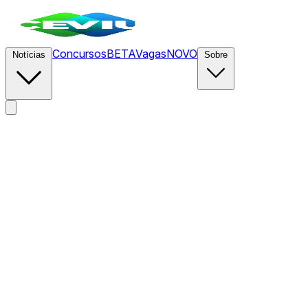
Concursos
BETA
Vagas
NOVO
Notícias
Sobre
News
/
CEVIU DevOps
/
Como mitigar os custos ocultos de
falhas de configuração em nuvem híbrida