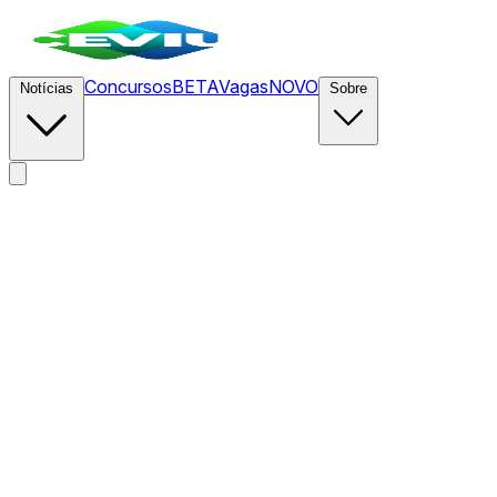
Concursos
BETA
Vagas
NOVO
Notícias
Sobre
News
/
CEVIU DevOps
/
Operações focadas em IA
impulsionam a produtividade cumulativa na engenharia de
confiabilidade