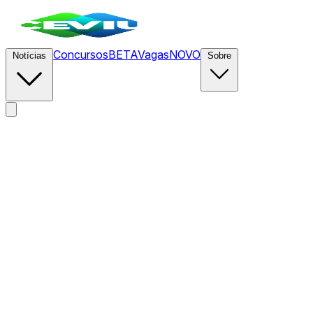
Concursos
BETA
Vagas
NOVO
Notícias
Sobre
News
/
CEVIU DevOps
/
Soberania de Dados Redefine
Infraestrutura Cloud Nativa na UE com Kubernetes e
OpenStack