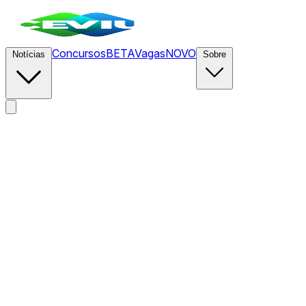
Concursos
BETA
Vagas
NOVO
Notícias
Sobre
News
/
CEVIU Dados
/
Framework de Três Camadas Otimiza a 