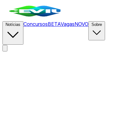
Concursos
BETA
Vagas
NOVO
Notícias
Sobre
News
/
CEVIU Cripto
/
API Monetizada com IA e Cripto: Um
Tweet Revoluciona Pagamentos Digitais