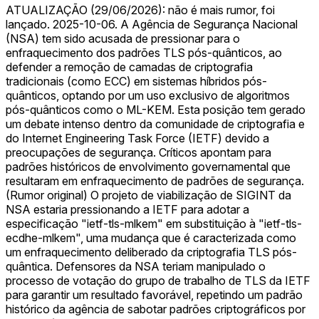
ATUALIZAÇÃO (29/06/2026): não é mais rumor, foi
lançado. 2025-10-06. A Agência de Segurança Nacional
(NSA) tem sido acusada de pressionar para o
enfraquecimento dos padrões TLS pós-quânticos, ao
defender a remoção de camadas de criptografia
tradicionais (como ECC) em sistemas híbridos pós-
quânticos, optando por um uso exclusivo de algoritmos
pós-quânticos como o ML-KEM. Esta posição tem gerado
um debate intenso dentro da comunidade de criptografia e
do Internet Engineering Task Force (IETF) devido a
preocupações de segurança. Críticos apontam para
padrões históricos de envolvimento governamental que
resultaram em enfraquecimento de padrões de segurança.
(Rumor original) O projeto de viabilização de SIGINT da
NSA estaria pressionando a IETF para adotar a
especificação "ietf-tls-mlkem" em substituição à "ietf-tls-
ecdhe-mlkem", uma mudança que é caracterizada como
um enfraquecimento deliberado da criptografia TLS pós-
quântica. Defensores da NSA teriam manipulado o
processo de votação do grupo de trabalho de TLS da IETF
para garantir um resultado favorável, repetindo um padrão
histórico da agência de sabotar padrões criptográficos por