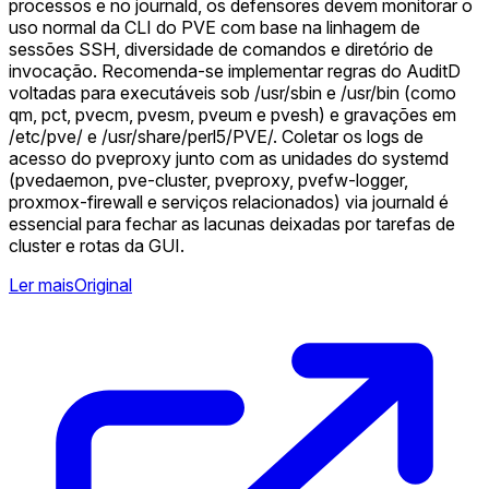
processos e no journald, os defensores devem monitorar o
uso normal da CLI do PVE com base na linhagem de
sessões SSH, diversidade de comandos e diretório de
invocação. Recomenda-se implementar regras do AuditD
voltadas para executáveis sob /usr/sbin e /usr/bin (como
qm, pct, pvecm, pvesm, pveum e pvesh) e gravações em
/etc/pve/ e /usr/share/perl5/PVE/. Coletar os logs de
acesso do pveproxy junto com as unidades do systemd
(pvedaemon, pve-cluster, pveproxy, pvefw-logger,
proxmox-firewall e serviços relacionados) via journald é
essencial para fechar as lacunas deixadas por tarefas de
cluster e rotas da GUI.
Ler mais
Original