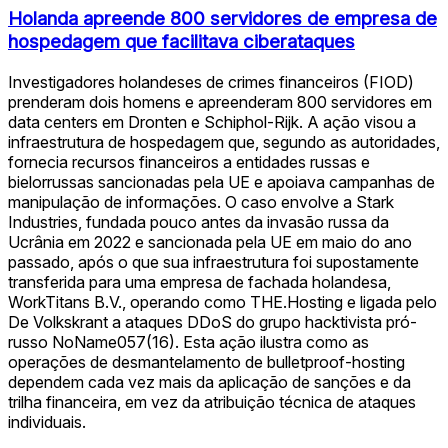
Holanda apreende 800 servidores de empresa de
hospedagem que facilitava ciberataques
Investigadores holandeses de crimes financeiros (FIOD)
prenderam dois homens e apreenderam 800 servidores em
data centers em Dronten e Schiphol-Rijk. A ação visou a
infraestrutura de hospedagem que, segundo as autoridades,
fornecia recursos financeiros a entidades russas e
bielorrussas sancionadas pela UE e apoiava campanhas de
manipulação de informações. O caso envolve a Stark
Industries, fundada pouco antes da invasão russa da
Ucrânia em 2022 e sancionada pela UE em maio do ano
passado, após o que sua infraestrutura foi supostamente
transferida para uma empresa de fachada holandesa,
WorkTitans B.V., operando como THE.Hosting e ligada pelo
De Volkskrant a ataques DDoS do grupo hacktivista pró-
russo NoName057(16). Esta ação ilustra como as
operações de desmantelamento de bulletproof-hosting
dependem cada vez mais da aplicação de sanções e da
trilha financeira, em vez da atribuição técnica de ataques
individuais.