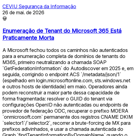
CEVIU Segurança da Informação
26 de mai. de 2026
💀
Enumeração de Tenant do Microsoft 365 Está
Praticamente Morta
A Microsoft fechou todos os caminhos não autenticados
para a enumeração completa de domínios de tenants do
M365, primeiro neutralizando a chamada SOAP
`GetFederationInformation` do Autodiscover em 2025 e, em
seguida, corrigindo o endpoint ACS `/metadata/json/1`
(espelhado em login.microsoftonline.com, sts.windows.net
e outros hosts de identidade) em maio. Operadores ainda
podem reconstruir a maior parte dessa capacidade de
forma fragmentada: resolver o GUID do tenant via
configurações OpenID não autenticadas ou endpoints de
provedor de federação ODC, recuperar o prefixo MOERA
`onmicrosoft.com` permanente dos registros CNAME DKIM
`selector1`/`selector2`, recorrer a brute-forcing de MX para
prefixos adivinhados, e usar a chamada autenticada do
Graph `findTenantInformationByDomainName` quando o