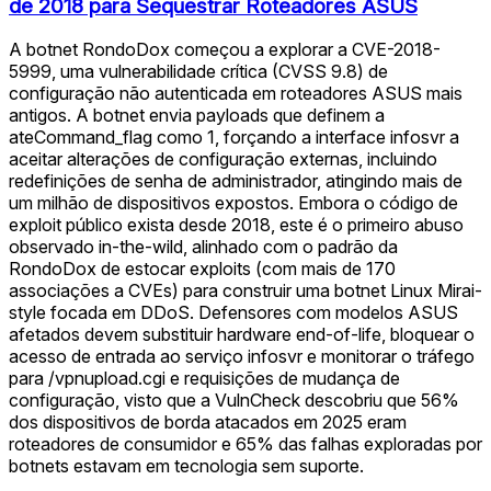
de 2018 para Sequestrar Roteadores ASUS
A botnet RondoDox começou a explorar a CVE-2018-
5999, uma vulnerabilidade crítica (CVSS 9.8) de
configuração não autenticada em roteadores ASUS mais
antigos. A botnet envia payloads que definem a
ateCommand_flag como 1, forçando a interface infosvr a
aceitar alterações de configuração externas, incluindo
redefinições de senha de administrador, atingindo mais de
um milhão de dispositivos expostos. Embora o código de
exploit público exista desde 2018, este é o primeiro abuso
observado in-the-wild, alinhado com o padrão da
RondoDox de estocar exploits (com mais de 170
associações a CVEs) para construir uma botnet Linux Mirai-
style focada em DDoS. Defensores com modelos ASUS
afetados devem substituir hardware end-of-life, bloquear o
acesso de entrada ao serviço infosvr e monitorar o tráfego
para /vpnupload.cgi e requisições de mudança de
configuração, visto que a VulnCheck descobriu que 56%
dos dispositivos de borda atacados em 2025 eram
roteadores de consumidor e 65% das falhas exploradas por
botnets estavam em tecnologia sem suporte.