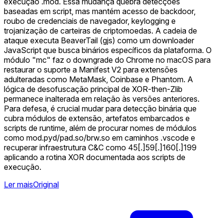
execução .mod. Essa mudança quebra detecções
baseadas em script, mas mantém acesso de backdoor,
roubo de credenciais de navegador, keylogging e
trojanização de carteiras de criptomoedas. A cadeia de
ataque executa BeaverTail (gjs) como um downloader
JavaScript que busca binários específicos da plataforma. O
módulo "mc" faz o downgrade do Chrome no macOS para
restaurar o suporte a Manifest V2 para extensões
adulteradas como MetaMask, Coinbase e Phantom. A
lógica de desofuscação principal de XOR-then-Zlib
permanece inalterada em relação às versões anteriores.
Para defesa, é crucial mudar para detecção binária que
cubra módulos de extensão, artefatos embarcados e
scripts de runtime, além de procurar nomes de módulos
como mod.pyd/pad.so/brw.so em caminhos .vscode e
recuperar infraestrutura C&C como 45[.]59[.]160[.]199
aplicando a rotina XOR documentada aos scripts de
execução.
Ler mais
Original