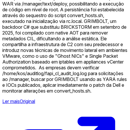
WAR via /manager/text/deploy, possibilitando a execução
de código em nível de root. A persistência foi estabelecida
através do sequestro do script convert_hosts.sh,
executado na inicialização via rc.local. GRIMBOLT, um
backdoor C# que substituiu BRICKSTORM em setembro de
2025, foi compilado com native AOT para remover
metadados CIL, dificultando a análise estática. Ele
compartilha a infraestrutura de C2 com seu predecessor e
introduz novas técnicas de movimento lateral em ambientes
VMware, como o uso de "Ghost NICs" e Single Packet
Authorization baseado em iptables em appliances vCenter
comprometidos. ️ As empresas devem verificar
/home/kos/auditlog/fapi_cl_audit_log.log para solicitações
ao /manager, buscar por GRIMBOLT usando as YARA rules
e IOCs publicados, aplicar imediatamente o patch da Dell e
monitorar alterações em convert_hosts.sh.
Ler mais
Original