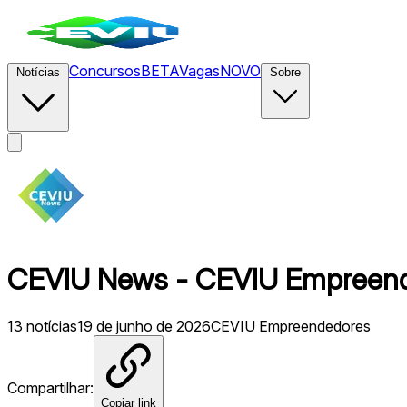
Concursos
BETA
Vagas
NOVO
Notícias
Sobre
CEVIU News - CEVIU Empreende
13
notícias
19 de junho de 2026
CEVIU Empreendedores
Compartilhar:
Copiar link