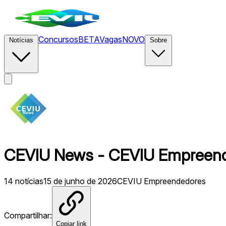
Concursos
BETA
Vagas
NOVO
Notícias
Sobre
CEVIU News - CEVIU Empreende
14
notícias
15 de junho de 2026
CEVIU Empreendedores
Compartilhar:
Copiar link