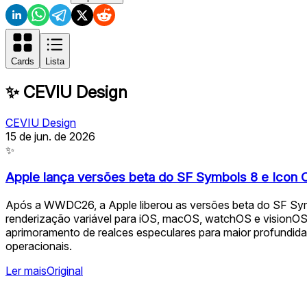
Cards
Lista
✨
CEVIU Design
CEVIU Design
15 de jun. de 2026
✨
Apple lança versões beta do SF Symbols 8 e Ico
Após a WWDC26, a Apple liberou as versões beta do SF Symb
renderização variável para iOS, macOS, watchOS e visionOS. 
aprimoramento de realces especulares para maior profundid
operacionais.
Ler mais
Original