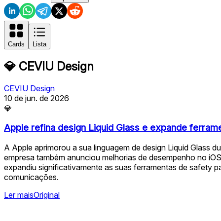
Cards
Lista
💎
CEVIU Design
CEVIU Design
10 de jun. de 2026
💎
Apple refina design Liquid Glass e expande ferram
A Apple aprimorou a sua linguagem de design Liquid Glass du
empresa também anunciou melhorias de desempenho no iOS 27, 
expandiu significativamente as suas ferramentas de safety pa
comunicações.
Ler mais
Original