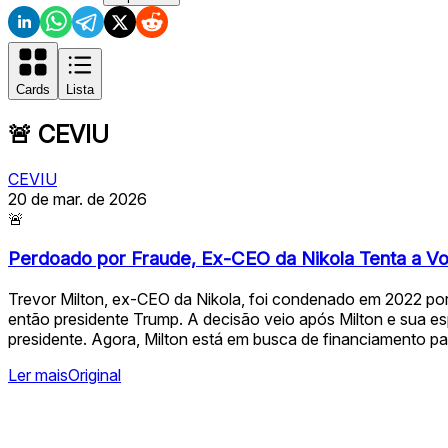
Cards
Lista
🚨
CEVIU
CEVIU
20 de mar. de 2026
🚨
Perdoado por Fraude, Ex-CEO da Nikola Tenta a V
Trevor Milton, ex-CEO da Nikola, foi condenado em 2022 por
então presidente Trump. A decisão veio após Milton e sua 
presidente. Agora, Milton está em busca de financiamento pa
Ler mais
Original