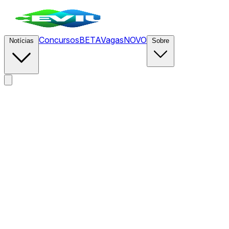
Concursos
BETA
Vagas
NOVO
Notícias
Sobre
News
/
CEVIU
/
Uso de IA aumenta ansiedade e estica
jornada de trabalho no Vale do Silício