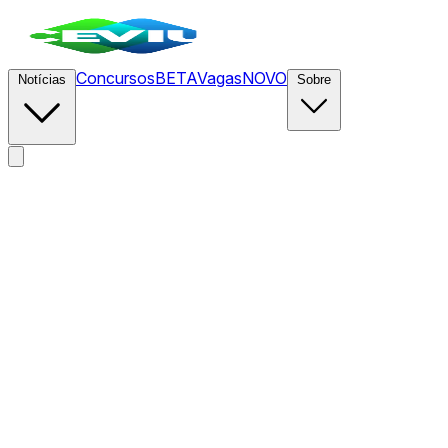
Concursos
BETA
Vagas
NOVO
Notícias
Sobre
News
/
CEVIU
/
IA do Alibaba ganha terreno global, mas lucro
ainda é um mistério