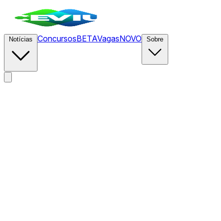
Concursos
BETA
Vagas
NOVO
Notícias
Sobre
News
/
CEVIU Web Dev
/
Regressão na Interação entre
Modelos de IA e Ferramentas de Edição Preocupa
Desenvolvedores