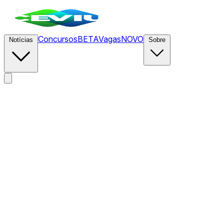
Concursos
BETA
Vagas
NOVO
Notícias
Sobre
News
/
CEVIU TI
/
Okta é a primeira plataforma de identidade