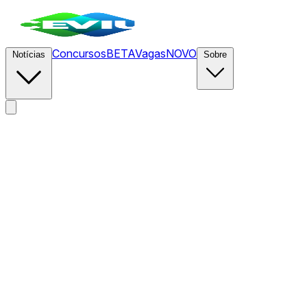
Concursos
BETA
Vagas
NOVO
Notícias
Sobre
News
/
CEVIU TI
/
Demissões por IA Não Equivalem a ROI de
IA