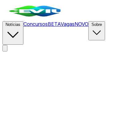
Concursos
BETA
Vagas
NOVO
Notícias
Sobre
News
/
CEVIU TI
/
A SaaSpocalypse: Agentes de IA, Vibe
Coding e a Mudança na Economia do SaaS