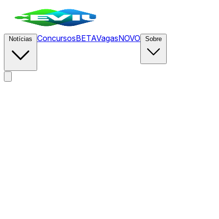
Concursos
BETA
Vagas
NOVO
Notícias
Sobre
News
/
CEVIU Marketing
/
Publicidade e IA: O Impacto Real para